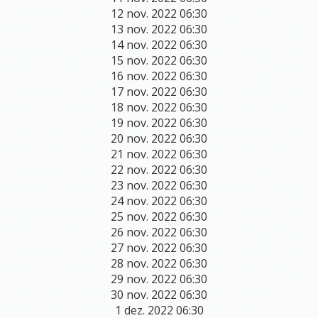
12 nov. 2022 06:30
&
EVENTOS
13 nov. 2022 06:30
14 nov. 2022 06:30
CURSOS DE FORMAÇÃO
15 nov. 2022 06:30
16 nov. 2022 06:30
RETIRO
17 nov. 2022 06:30
PARA
MULHERES
18 nov. 2022 06:30
UBATUBA
19 nov. 2022 06:30
RETIRO ESPECIALIDADE E SAÚDE DA MULHER
20 nov. 2022 06:30
RETIRO AUTOCUIDADO
21 nov. 2022 06:30
RETIRO MENOPAUSA
22 nov. 2022 06:30
RETIRO SAÚDE MENTAL
23 nov. 2022 06:30
DETOX PARA MULHERES (PANCHAKARMA)
24 nov. 2022 06:30
WORKSHOPS E OFICINAS
25 nov. 2022 06:30
OFICINA PRESECIAL DE YOGATERAPIA HORMONAL
26 nov. 2022 06:30
GESTAÇÃO EMPODERADA
27 nov. 2022 06:30
CURSO BELEZA E AYURVEDA EM TODAS AS FASES DA VIDA
28 nov. 2022 06:30
7 DIAS COM AYURVEDA
29 nov. 2022 06:30
OFICINA CULINÁRIA AYURVÉDICA: LANCHINHOS DA MANH
30 nov. 2022 06:30
AGENDA CURSOS E EVENTOS
1 dez. 2022 06:30