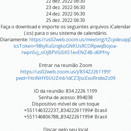
22 dez. 2022 06:30
23 dez. 2022 06:30
BEM-
24 dez. 2022 06:30
ESTAR
25 dez. 2022 06:30
Faça o download e importe os seguintes arquivos iCalendar
VISUALIZAÇÃO SISTÊMICA
(.ics) para o seu sistema de calendário.
PSICOTERAPIA TRADICIONAL
Diariamente:
https://us02web.zoom.us/meeting/tZcpdeuq
icsToken=98tyKuGrqjkoGNKUsRCORpwqBojoa-
PSICOTERAPIA DO AYURVEDA
rwpn5cj_oOjBPVGi5KS1evENZ4B-d0Pfny
YOGA MASSAGEM AYURVEDICA
AROMATERAPIA
Entrar na reunião Zoom
https://us02web.zoom.us/j/83422261199?
ASTROLOGIA VÉDICA
pwd=YitnNHY0UUZmb1dCZ3JscExoRndwZz09
REIKE (CURA ENERGÉTICA)
ID da reunião: 834 2226 1199
PROGRAMA DETOX PIRACICABA - PURIFICAÇÃO AYURVEDICA
Senha de acesso: 894038
Dispositivo móvel de um toque
REDE DE APOIO PRÉ E PÓS PARTO
+551146322237,,83422261199# Brasil
+551146806788,,83422261199# Brasil
YOGA
Discar pelo seu local