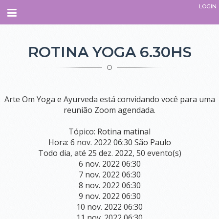
LOGIN
Navegação
INÍCIO
ROTINA YOGA 6.30HS
SOBRE
QUEM SOMOS.
Arte Om Yoga e Ayurveda está convidando você para uma
O QUE É O ESPAÇO
reunião Zoom agendada.
PARCEIROS
Tópico: Rotina matinal
EQUIPE
Hora: 6 nov. 2022 06:30 São Paulo
ADMINISTRATIVO
Todo dia, até 25 dez. 2022, 50 evento(s)
INSTRUTORES
6 nov. 2022 06:30
TERAPEUTAS
7 nov. 2022 06:30
PROFESSORES
COLABORADORES
8 nov. 2022 06:30
9 nov. 2022 06:30
COMO CHEGAR
10 nov. 2022 06:30
11 nov. 2022 06:30
CURSOS