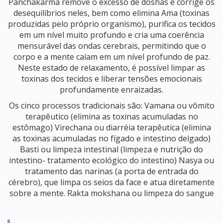
Panchakarma remove o excesso de doshas e corrige os
desequilíbrios neles, bem como elimina Ama (toxinas
BEM-
produzidas pelo próprio organismo), purifica os tecidos
ESTAR
em um nível muito profundo e cria uma coerência
mensurável das ondas cerebrais, permitindo que o
VISUALIZAÇÃO SISTÊMICA
corpo e a mente caíam em um nível profundo de paz.
PSICOTERAPIA TRADICIONAL
Neste estado de relaxamento, é possível limpar as
PSICOTERAPIA DO AYURVEDA
toxinas dos tecidos e liberar tensões emocionais
profundamente enraizadas.
YOGA MASSAGEM AYURVEDICA
Os cinco processos tradicionais são: Vamana ou vômito
AROMATERAPIA
terapêutico (elimina as toxinas acumuladas no
estômago) Virechana ou diarréia terapêutica (elimina
ASTROLOGIA VÉDICA
as toxinas acumuladas no fígado e intestino delgado)
REIKE (CURA ENERGÉTICA)
Basti ou limpeza intestinal (limpeza e nutrição do
intestino- tratamento ecológico do intestino) Nasya ou
PROGRAMA DETOX PIRACICABA - PURIFICAÇÃO AYURVEDICA
tratamento das narinas (a porta de entrada do
cérebro), que limpa os seios da face e atua diretamente
REDE DE APOIO PRÉ E PÓS PARTO
sobre a mente. Rakta mokshana ou limpeza do sangue
YOGA