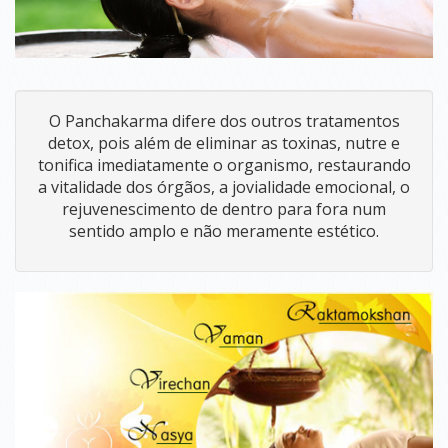
&
EVENTOS
CURSOS DE FORMAÇÃO
RETIRO
O Panchakarma difere dos outros tratamentos
PARA
detox, pois além de eliminar as toxinas, nutre e
MULHERES
tonifica imediatamente o organismo, restaurando
UBATUBA
RETIRO ESPECIALIDADE E SAÚDE DA MULHER
a vitalidade dos órgãos, a jovialidade emocional, o
RETIRO AUTOCUIDADO
rejuvenescimento de dentro para fora num
RETIRO MENOPAUSA
sentido amplo e não meramente estético.
RETIRO SAÚDE MENTAL
DETOX PARA MULHERES (PANCHAKARMA)
WORKSHOPS E OFICINAS
OFICINA PRESECIAL DE YOGATERAPIA HORMONAL
GESTAÇÃO EMPODERADA
CURSO BELEZA E AYURVEDA EM TODAS AS FASES DA VIDA
7 DIAS COM AYURVEDA
OFICINA CULINÁRIA AYURVÉDICA: LANCHINHOS DA MANH
AGENDA CURSOS E EVENTOS