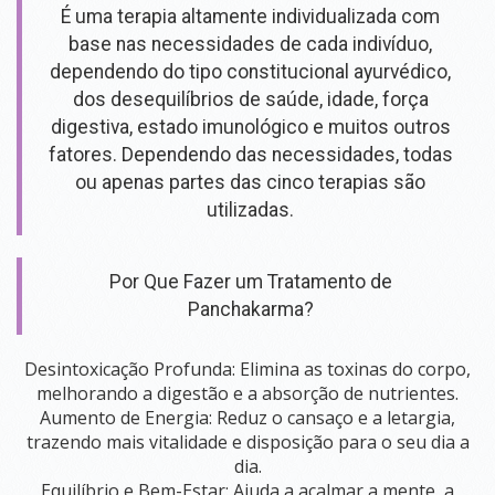
AULAS DE YOGA
É uma terapia altamente individualizada com
YOGA PERSONAL
base nas necessidades de cada indivíduo,
dependendo do tipo constitucional ayurvédico,
HORÁRIOS
dos desequilíbrios de saúde, idade, força
PLANOS DE YOGA (PRESENCIAL E ONLINE)
digestiva, estado imunológico e muitos outros
fatores. Dependendo das necessidades, todas
AYURVEDA
ou apenas partes das cinco terapias são
utilizadas.
O QUE É?
CONSULTAS AYURVEDA
Por Que Fazer um Tratamento de
PANCHAKARMA
Panchakarma?
PROCEDIMENTOS
​Desintoxicação Profunda: Elimina as toxinas do corpo,
melhorando a digestão e a absorção de nutrientes.
​Aumento de Energia: Reduz o cansaço e a letargia,
trazendo mais vitalidade e disposição para o seu dia a
dia.
​Equilíbrio e Bem-Estar: Ajuda a acalmar a mente, a