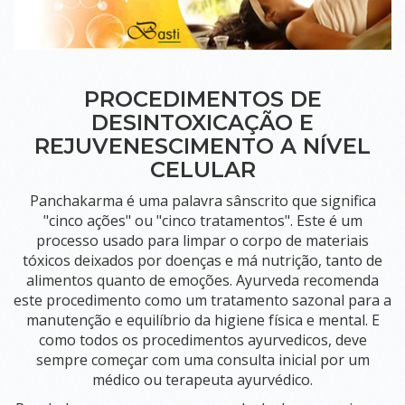
SALAS
PARA
LOCAÇÃO
SALA COMUM
PROCEDIMENTOS DE
DESINTOXICAÇÃO E
SALA SHAKTI
REJUVENESCIMENTO A NÍVEL
SALA DEVI (TÉRREA)
CELULAR
SALA SARASWATI (PISO SUPERIOR)
Panchakarma é uma palavra sânscrito que significa
"cinco ações" ou "cinco tratamentos". Este é um
SALA GANESHA (PISO SUPERIOR)
processo usado para limpar o corpo de materiais
SALA PSICOLOGIA
tóxicos deixados por doenças e má nutrição, tanto de
alimentos quanto de emoções. Ayurveda recomenda
BLOG
este procedimento como um tratamento sazonal para a
manutenção e equilíbrio da higiene física e mental. E
como todos os procedimentos ayurvedicos, deve
LOJA
sempre começar com uma consulta inicial por um
médico ou terapeuta ayurvédico.
CONTATO