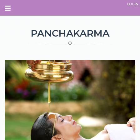
LOGIN
Navegação
INÍCIO
PANCHAKARMA
SOBRE
QUEM SOMOS.
O QUE É O ESPAÇO
PARCEIROS
EQUIPE
ADMINISTRATIVO
INSTRUTORES
TERAPEUTAS
PROFESSORES
COLABORADORES
COMO CHEGAR
CURSOS