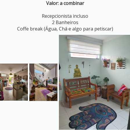
Valor: a combinar
SALAS
PARA
Recepcionista incluso
LOCAÇÃO
2 Banheiros
Coffe break (Água, Chá e algo para petiscar)
SALA COMUM
SALA SHAKTI
SALA DEVI (TÉRREA)
SALA SARASWATI (PISO SUPERIOR)
SALA GANESHA (PISO SUPERIOR)
SALA PSICOLOGIA
BLOG
LOJA
CONTATO