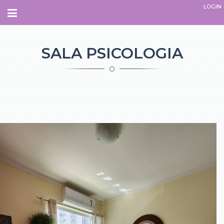
LOGIN
Navegação
INÍCIO
SALA PSICOLOGIA
SOBRE
QUEM SOMOS.
O QUE É O ESPAÇO
PARCEIROS
EQUIPE
ADMINISTRATIVO
INSTRUTORES
TERAPEUTAS
PROFESSORES
COLABORADORES
COMO CHEGAR
CURSOS