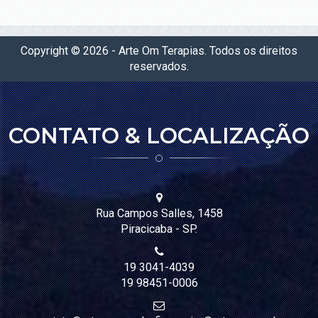
BEM-
ESTAR
Copyright © 2026 - Arte Om Terapias. Todos os direitos
VISUALIZAÇÃO SISTÊMICA
reservados.
PSICOTERAPIA TRADICIONAL
PSICOTERAPIA DO AYURVEDA
CONTATO & LOCALIZAÇÃO
YOGA MASSAGEM AYURVEDICA
AROMATERAPIA
ASTROLOGIA VÉDICA
REIKE (CURA ENERGÉTICA)
Rua Campos Salles, 1458
Piracicaba - SP.
PROGRAMA DETOX PIRACICABA - PURIFICAÇÃO AYURVEDICA
REDE DE APOIO PRÉ E PÓS PARTO
19 3041-4039
19 98451-0006
YOGA