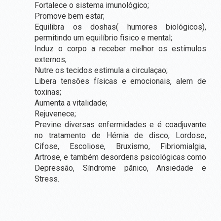
Fortalece o sistema imunológico;
SALAS
Promove bem estar;
PARA
Equilibra os doshas( humores biológicos),
LOCAÇÃO
permitindo um equilíbrio fisico e mental;
Induz o corpo a receber melhor os estímulos
SALA COMUM
externos;
SALA SHAKTI
Nutre os tecidos estimula a circulaçao;
Libera tensões físicas e emocionais, alem de
SALA DEVI (TÉRREA)
toxinas;
Aumenta a vitalidade;
SALA SARASWATI (PISO SUPERIOR)
Rejuvenece;
SALA GANESHA (PISO SUPERIOR)
Previne diversas enfermidades e é coadjuvante
no tratamento de Hérnia de disco, Lordose,
SALA PSICOLOGIA
Cifose, Escoliose, Bruxismo, Fibriomialgia,
Artrose, e também desordens psicológicas como
BLOG
Depressão, Síndrome pânico, Ansiedade e
Stress.
LOJA
CONTATO