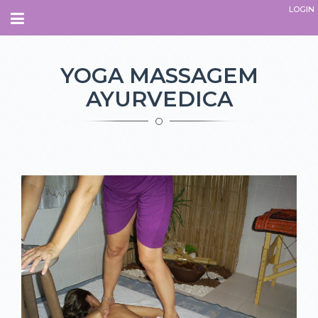
LOGIN
Navegação
INÍCIO
YOGA MASSAGEM
AYURVEDICA
SOBRE
QUEM SOMOS.
O QUE É O ESPAÇO
PARCEIROS
EQUIPE
ADMINISTRATIVO
INSTRUTORES
TERAPEUTAS
PROFESSORES
COLABORADORES
COMO CHEGAR
CURSOS