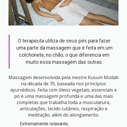
&
EVENTOS
CURSOS DE FORMAÇÃO
RETIRO
PARA
O terapeuta utiliza de seus pés para fazer
MULHERES
UBATUBA
uma parte da massagem que é feita em um
RETIRO ESPECIALIDADE E SAÚDE DA MULHER
colchonete, no chão, o que diferencia em
RETIRO AUTOCUIDADO
muito essa massagem das outras.
RETIRO MENOPAUSA
RETIRO SAÚDE MENTAL
DETOX PARA MULHERES (PANCHAKARMA)
Massagem desenvolvida pela mestre Kusum Modak
WORKSHOPS E OFICINAS
na década de 70, baseada nos princípios
ayurvédicos. Feita com óleos vegetais, essenciais e
OFICINA PRESECIAL DE YOGATERAPIA HORMONAL
pó é uma massagem profunda e uma das mais
GESTAÇÃO EMPODERADA
completas que trabalha toda a musculatura,
CURSO BELEZA E AYURVEDA EM TODAS AS FASES DA VIDA
7 DIAS COM AYURVEDA
articulações, tecido cutâneo, respiração e
OFICINA CULINÁRIA AYURVÉDICA: LANCHINHOS DA MANH
meditação, além do alongamento.
AGENDA CURSOS E EVENTOS
Extremamente relaxante;