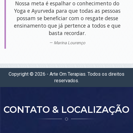
Nossa meta é espalhar o conhecimento do
SALAS
Yoga e Ayurveda para que todas as pessoas
PARA
possam se beneficiar com o resgate desse
LOCAÇÃO
ensinamento que já pertence a todos e que
SALA COMUM
basta recordar.
SALA SHAKTI
Marina Lourenço
SALA DEVI (TÉRREA)
SALA SARASWATI (PISO SUPERIOR)
SALA GANESHA (PISO SUPERIOR)
Copyright © 2026 - Arte Om Terapias. Todos os direitos
reservados.
SALA PSICOLOGIA
BLOG
CONTATO & LOCALIZAÇÃO
LOJA
CONTATO