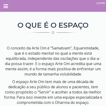
LOGIN
Navegação
INÍCIO
O QUE É O ESPAÇO
SOBRE
QUEM SOMOS.
O conceito da Arte Om é “Samatvam”, Equanimidade,
O QUE É O ESPAÇO
que é o estado mental no qual a mente está
equilibrada, independente das oscilações que o dia-a-
PARCEIROS
dia possa trazer. E o espaço Arte Om acredita que uma
EQUIPE
mente assim, é a forma mais positiva de enfrentar um
ADMINISTRATIVO
mundo de tamanha volubilidade.
INSTRUTORES
TERAPEUTAS
O espaço Arte Om tem mais de uma década de
PROFESSORES
dedicação a seu público de alunos e pacientes, tem
COLABORADORES
como propósito o “Servir” e acolher a todos da melhor
COMO CHEGAR
forma. Para isso investe em uma equipe especializada e
comprometida com o Dharma do espaço.
CURSOS