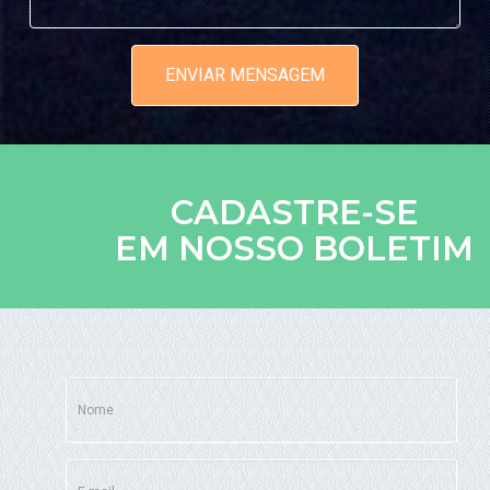
AULAS DE YOGA
YOGA PERSONAL
ENVIAR MENSAGEM
HORÁRIOS
PLANOS DE YOGA (PRESENCIAL E ONLINE)
AYURVEDA
CADASTRE-SE
O QUE É?
EM NOSSO BOLETIM
CONSULTAS AYURVEDA
PANCHAKARMA
PROCEDIMENTOS