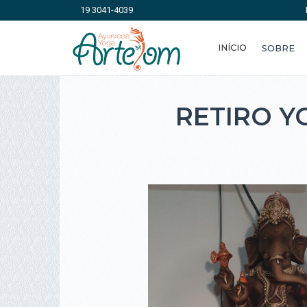
19 3041-4039
INÍCIO
SOBRE
RETIRO Y