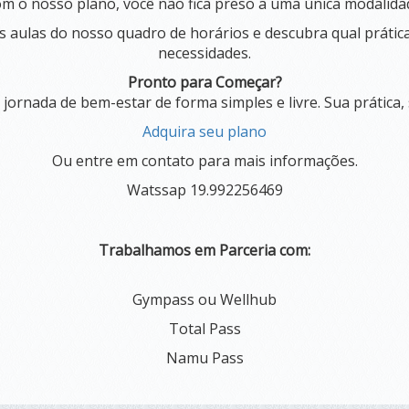
m o nosso plano, você não fica preso a uma única modalida
 aulas do nosso quadro de horários e descubra qual prática
necessidades.
Pronto para Começar?
jornada de bem-estar de forma simples e livre. Sua prática, 
Adquira seu plano
Ou entre em contato para mais informações.
Watssap 19.992256469
Trabalhamos em Parceria com:
Gympass ou Wellhub
Total Pass
Namu Pass