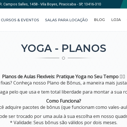
R. Campos Salles, 1458 - Vila Boyes, Piracicaba - SP, 13416-310
BLOG
LOJA
CURSOS & EVENTOS
SALAS PARA LOCAÇÃO
YOGA - PLANOS
Planos de Aulas Flexíveis:
Pratique Yoga no Seu Tempo 🧘‍♀
ixas? Conheça nosso Plano de Bônus, a maneira mais justa e 
aga pelo que usa e tem total liberdade para montar a sua r
Como Funciona?
ocê adquire pacotes de bônus (que funcionam como vales-aul
de ser trocado por uma aula à sua escolha em nosso quadr
* Validade: Seus bônus são válidos por dois meses.