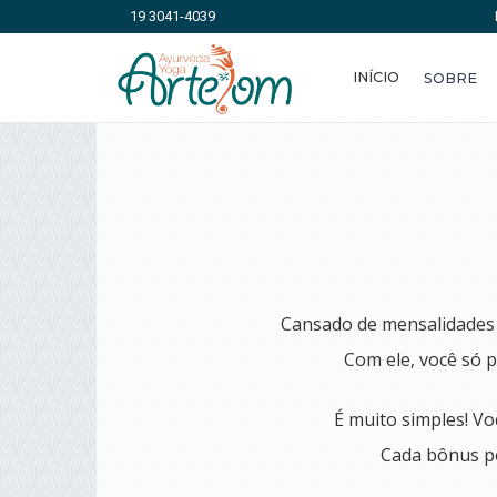
19 3041-4039
INÍCIO
SOBRE
Cansado de mensalidades f
Com ele, você só p
É muito simples! V
Cada bônus po