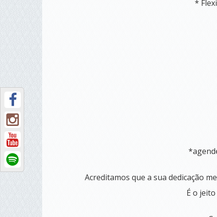
* Flex
*agende
Acreditamos que a sua dedicação mer
É o jeit