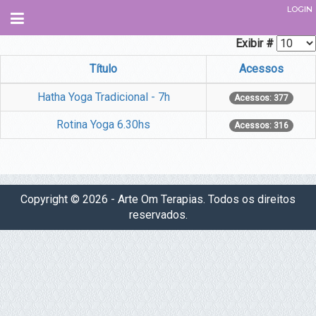
LOGIN
Navegação
Exibir #
INÍCIO
Título
Acessos
SOBRE
Hatha Yoga Tradicional - 7h
Acessos: 377
Rotina Yoga 6.30hs
QUEM SOMOS.
Acessos: 316
O QUE É O ESPAÇO
PARCEIROS
EQUIPE
Copyright © 2026 - Arte Om Terapias. Todos os direitos
ADMINISTRATIVO
reservados.
INSTRUTORES
TERAPEUTAS
PROFESSORES
COLABORADORES
COMO CHEGAR
CURSOS