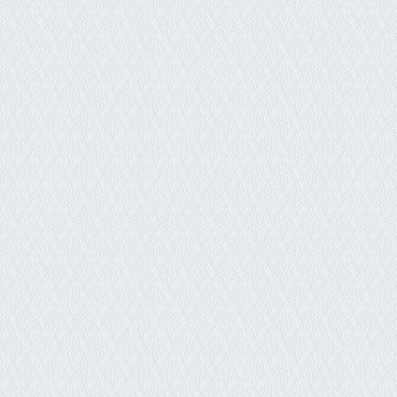
&
EVENTOS
CURSOS DE FORMAÇÃO
RETIRO
PARA
MULHERES
UBATUBA
RETIRO ESPECIALIDADE E SAÚDE DA MULHER
RETIRO AUTOCUIDADO
RETIRO MENOPAUSA
RETIRO SAÚDE MENTAL
DETOX PARA MULHERES (PANCHAKARMA)
WORKSHOPS E OFICINAS
OFICINA PRESECIAL DE YOGATERAPIA HORMONAL
GESTAÇÃO EMPODERADA
CURSO BELEZA E AYURVEDA EM TODAS AS FASES DA VIDA
7 DIAS COM AYURVEDA
OFICINA CULINÁRIA AYURVÉDICA: LANCHINHOS DA MANH
AGENDA CURSOS E EVENTOS