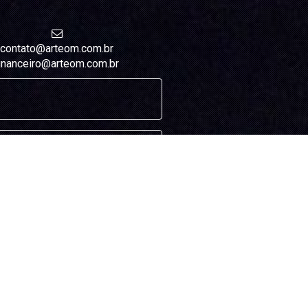
contato@arteom.com.br
inanceiro@arteom.com.br