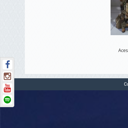
Aces
Co