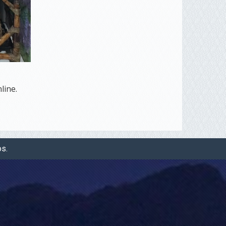
line.
os.