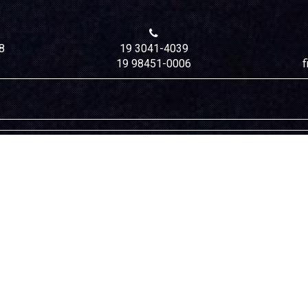
8
19 3041-4039
19 98451-0006
f
ENVIAR MENSAGEM