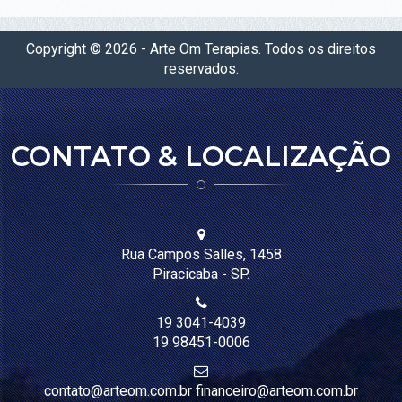
SALAS
PARA
Copyright © 2026 - Arte Om Terapias. Todos os direitos
LOCAÇÃO
reservados.
SALA COMUM
SALA SHAKTI
CONTATO & LOCALIZAÇÃO
SALA DEVI (TÉRREA)
SALA SARASWATI (PISO SUPERIOR)
SALA GANESHA (PISO SUPERIOR)
SALA PSICOLOGIA
Rua Campos Salles, 1458
Piracicaba - SP.
BLOG
19 3041-4039
LOJA
19 98451-0006
CONTATO
contato@arteom.com.br financeiro@arteom.com.br