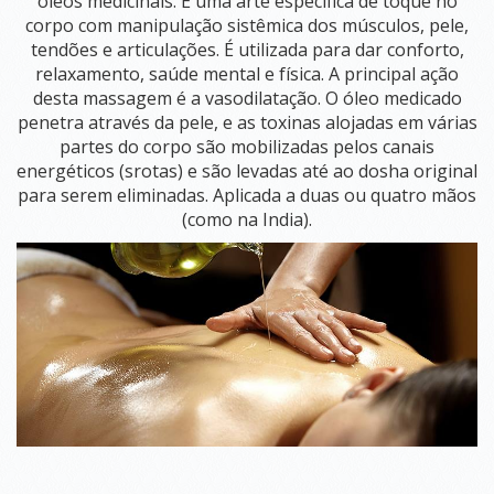
óleos medicinais. É uma arte especifica de toque no
&
corpo com manipulação sistêmica dos músculos, pele,
EVENTOS
tendões e articulações. É utilizada para dar conforto,
relaxamento, saúde mental e física. A principal ação
CURSOS DE FORMAÇÃO
desta massagem é a vasodilatação. O óleo medicado
RETIRO
penetra através da pele, e as toxinas alojadas em várias
PARA
partes do corpo são mobilizadas pelos canais
MULHERES
energéticos (srotas) e são levadas até ao dosha original
UBATUBA
para serem eliminadas. Aplicada a duas ou quatro mãos
RETIRO ESPECIALIDADE E SAÚDE DA MULHER
(como na India).
RETIRO AUTOCUIDADO
RETIRO MENOPAUSA
RETIRO SAÚDE MENTAL
DETOX PARA MULHERES (PANCHAKARMA)
WORKSHOPS E OFICINAS
OFICINA PRESECIAL DE YOGATERAPIA HORMONAL
GESTAÇÃO EMPODERADA
CURSO BELEZA E AYURVEDA EM TODAS AS FASES DA VIDA
7 DIAS COM AYURVEDA
OFICINA CULINÁRIA AYURVÉDICA: LANCHINHOS DA MANH
AGENDA CURSOS E EVENTOS