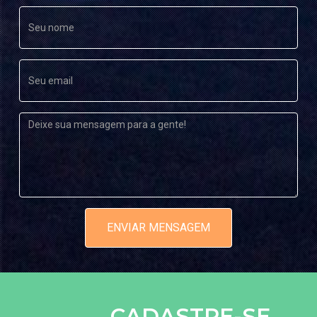
BEM-
ESTAR
VISUALIZAÇÃO SISTÊMICA
PSICOTERAPIA TRADICIONAL
PSICOTERAPIA DO AYURVEDA
YOGA MASSAGEM AYURVEDICA
AROMATERAPIA
ASTROLOGIA VÉDICA
REIKE (CURA ENERGÉTICA)
ENVIAR MENSAGEM
PROGRAMA DETOX PIRACICABA - PURIFICAÇÃO AYURVEDICA
REDE DE APOIO PRÉ E PÓS PARTO
YOGA
CADASTRE-SE