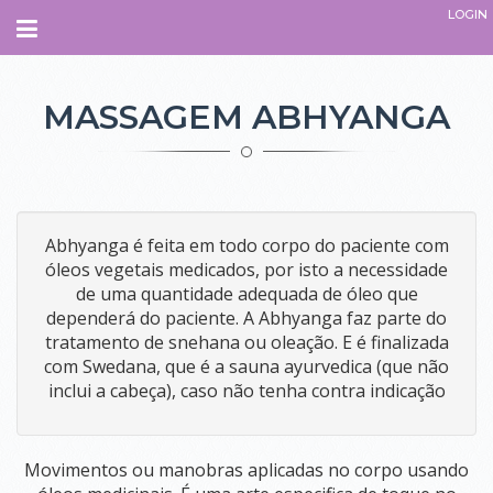
LOGIN
Navegação
INÍCIO
MASSAGEM ABHYANGA
SOBRE
QUEM SOMOS.
O QUE É O ESPAÇO
Abhyanga é feita em todo corpo do paciente com
óleos vegetais medicados, por isto a necessidade
PARCEIROS
de uma quantidade adequada de óleo que
EQUIPE
dependerá do paciente. A Abhyanga faz parte do
ADMINISTRATIVO
tratamento de snehana ou oleação. E é finalizada
INSTRUTORES
com
Swedana, que é a sauna ayurvedica (que não
TERAPEUTAS
inclui a cabeça)
,
caso não tenha contra indicação
PROFESSORES
COLABORADORES
COMO CHEGAR
Movimentos ou manobras aplicadas no corpo usando
CURSOS