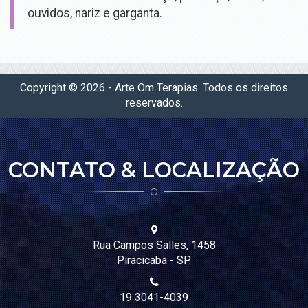
ouvidos, nariz e garganta.
BEM-
ESTAR
VISUALIZAÇÃO SISTÊMICA
Copyright © 2026 - Arte Om Terapias. Todos os direitos
PSICOTERAPIA TRADICIONAL
reservados.
PSICOTERAPIA DO AYURVEDA
YOGA MASSAGEM AYURVEDICA
AROMATERAPIA
CONTATO & LOCALIZAÇÃO
ASTROLOGIA VÉDICA
REIKE (CURA ENERGÉTICA)
PROGRAMA DETOX PIRACICABA - PURIFICAÇÃO AYURVEDICA
Rua Campos Salles, 1458
REDE DE APOIO PRÉ E PÓS PARTO
Piracicaba - SP.
YOGA
19 3041-4039