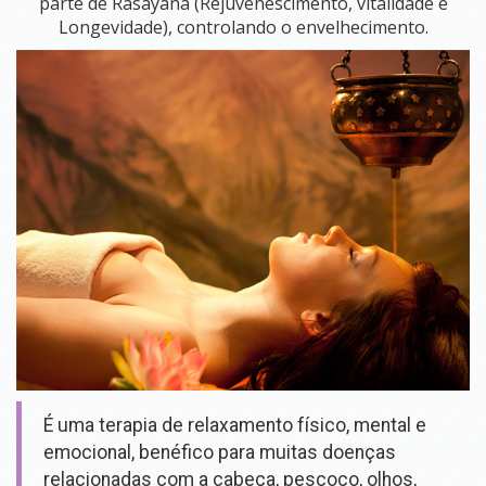
parte de Rasayana (Rejuvenescimento, vitalidade e
SALAS
Longevidade), controlando o envelhecimento.
PARA
LOCAÇÃO
SALA COMUM
SALA SHAKTI
SALA DEVI (TÉRREA)
SALA SARASWATI (PISO SUPERIOR)
SALA GANESHA (PISO SUPERIOR)
SALA PSICOLOGIA
BLOG
LOJA
É uma terapia de relaxamento físico, mental e
emocional, benéfico para muitas doenças
CONTATO
relacionadas com a cabeça, pescoço, olhos,