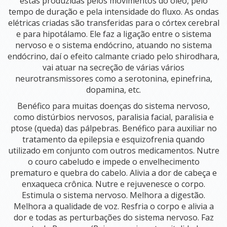
estas produzidas pelos movimentos do óleo, pelo
&
tempo de duração e pela intensidade do fluxo. As ondas
EVENTOS
elétricas criadas são transferidas para o córtex cerebral
e para hipotálamo. Ele faz a ligação entre o sistema
CURSOS DE FORMAÇÃO
nervoso e o sistema endócrino, atuando no sistema
RETIRO
endócrino, daí o efeito calmante criado pelo shirodhara,
PARA
vai atuar na secreção de várias vários
MULHERES
neurotransmissores como a serotonina, epinefrina,
UBATUBA
dopamina, etc.
RETIRO ESPECIALIDADE E SAÚDE DA MULHER
RETIRO AUTOCUIDADO
Benéfico para muitas doenças do sistema nervoso,
RETIRO MENOPAUSA
como distúrbios nervosos, paralisia facial, paralisia e
RETIRO SAÚDE MENTAL
ptose (queda) das pálpebras. Benéfico para auxiliar no
DETOX PARA MULHERES (PANCHAKARMA)
tratamento da epilepsia e esquizofrenia quando
WORKSHOPS E OFICINAS
utilizado em conjunto com outros medicamentos. Nutre
o couro cabeludo e impede o envelhecimento
OFICINA PRESECIAL DE YOGATERAPIA HORMONAL
prematuro e quebra do cabelo. Alivia a dor de cabeça e
GESTAÇÃO EMPODERADA
CURSO BELEZA E AYURVEDA EM TODAS AS FASES DA VIDA
enxaqueca crônica. Nutre e rejuvenesce o corpo.
7 DIAS COM AYURVEDA
Estimula o sistema nervoso. Melhora a digestão.
OFICINA CULINÁRIA AYURVÉDICA: LANCHINHOS DA MANH
Melhora a qualidade de voz. Resfria o corpo e alivia a
dor e todas as perturbações do sistema nervoso. Faz
AGENDA CURSOS E EVENTOS