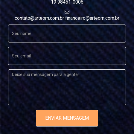
AULAS DE YOGA
19 98451-0006
YOGA PERSONAL
contato@arteom.com.br financeiro@arteom.com.br
HORÁRIOS
PLANOS DE YOGA (PRESENCIAL E ONLINE)
AYURVEDA
O QUE É?
CONSULTAS AYURVEDA
PANCHAKARMA
PROCEDIMENTOS
ENVIAR MENSAGEM