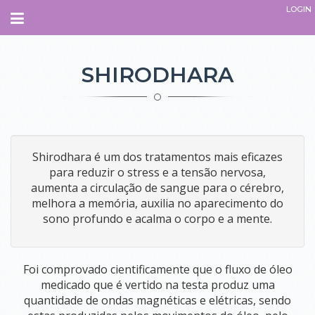
LOGIN
Navegação
INÍCIO
SHIRODHARA
SOBRE
QUEM SOMOS.
O QUE É O ESPAÇO
Shirodhara é um dos tratamentos mais eficazes
para reduzir o stress e a tensão nervosa,
PARCEIROS
aumenta a circulação de sangue para o cérebro,
EQUIPE
melhora a memória, auxilia no aparecimento do
ADMINISTRATIVO
sono profundo e acalma o corpo e a mente.
INSTRUTORES
TERAPEUTAS
PROFESSORES
COLABORADORES
Foi comprovado cientificamente que o fluxo de óleo
medicado que é vertido na testa produz uma
COMO CHEGAR
quantidade de ondas magnéticas e elétricas, sendo
CURSOS