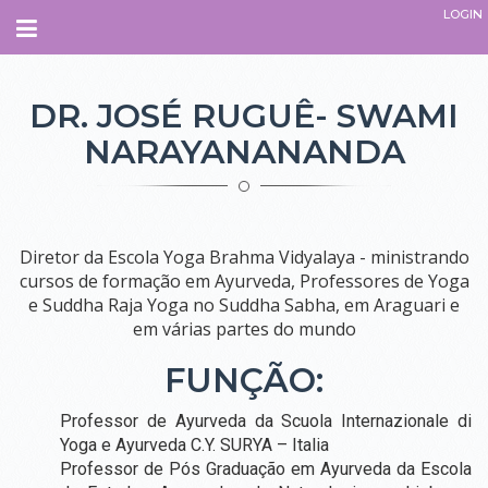
LOGIN
Navegação
INÍCIO
DR. JOSÉ RUGUÊ- SWAMI
NARAYANANANDA
SOBRE
QUEM SOMOS.
O QUE É O ESPAÇO
Diretor da Escola Yoga Brahma Vidyalaya - ministrando
PARCEIROS
cursos de formação em Ayurveda, Professores de Yoga
e Suddha Raja Yoga no Suddha Sabha, em Araguari e
EQUIPE
ADMINISTRATIVO
em várias partes do mundo
INSTRUTORES
TERAPEUTAS
FUNÇÃO:
PROFESSORES
COLABORADORES
Professor de Ayurveda da Scuola Internazionale di
COMO CHEGAR
Yoga e Ayurveda C.Y. SURYA – Italia
Professor de Pós Graduação em Ayurveda da Escola
CURSOS