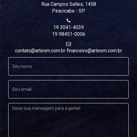
Rua Campos Salles, 1458
SALAS
Piracicaba - SP.
PARA
LOCAÇÃO
19 3041-4039
SALA COMUM
19 98451-0006
SALA SHAKTI
contato@arteom.com.br financeiro@arteom.com.br
SALA DEVI (TÉRREA)
SALA SARASWATI (PISO SUPERIOR)
SALA GANESHA (PISO SUPERIOR)
SALA PSICOLOGIA
BLOG
LOJA
CONTATO