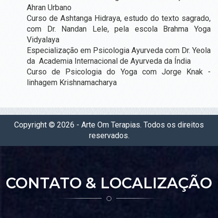
Ahran Urbano
BEM-
Curso de Ashtanga Hidraya, estudo do texto sagrado,
ESTAR
com Dr. Nandan Lele, pela escola Brahma Yoga
Vidyalaya
VISUALIZAÇÃO SISTÊMICA
Especialização em Psicologia Ayurveda com Dr. Yeola
da Academia Internacional de Ayurveda da Índia
PSICOTERAPIA TRADICIONAL
Curso de Psicologia do Yoga com Jorge Knak -
PSICOTERAPIA DO AYURVEDA
linhagem Krishnamacharya
YOGA MASSAGEM AYURVEDICA
AROMATERAPIA
Copyright © 2026 - Arte Om Terapias. Todos os direitos
ASTROLOGIA VÉDICA
reservados.
REIKE (CURA ENERGÉTICA)
PROGRAMA DETOX PIRACICABA - PURIFICAÇÃO AYURVEDICA
REDE DE APOIO PRÉ E PÓS PARTO
CONTATO & LOCALIZAÇÃO
YOGA