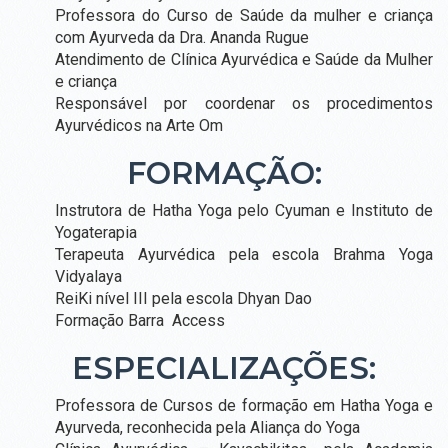
Professora do Curso de Saúde da mulher e criança
&
EVENTOS
com Ayurveda da Dra. Ananda Rugue
Atendimento de Clínica Ayurvédica e Saúde da Mulher
CURSOS DE FORMAÇÃO
e criança
Responsável por coordenar os procedimentos
RETIRO
Ayurvédicos na Arte Om
PARA
MULHERES
FORMAÇÃO:
UBATUBA
RETIRO ESPECIALIDADE E SAÚDE DA MULHER
RETIRO AUTOCUIDADO
Instrutora de Hatha Yoga pelo Cyuman e Instituto de
RETIRO MENOPAUSA
Yogaterapia
RETIRO SAÚDE MENTAL
Terapeuta Ayurvédica pela escola Brahma Yoga
DETOX PARA MULHERES (PANCHAKARMA)
Vidyalaya
WORKSHOPS E OFICINAS
ReiKi nível III pela escola Dhyan Dao
OFICINA PRESECIAL DE YOGATERAPIA HORMONAL
Formação Barra Access
GESTAÇÃO EMPODERADA
ESPECIALIZAÇÕES:
CURSO BELEZA E AYURVEDA EM TODAS AS FASES DA VIDA
7 DIAS COM AYURVEDA
OFICINA CULINÁRIA AYURVÉDICA: LANCHINHOS DA MANH
Professora de Cursos de formação em Hatha Yoga e
Ayurveda, reconhecida pela Aliança do Yoga
AGENDA CURSOS E EVENTOS