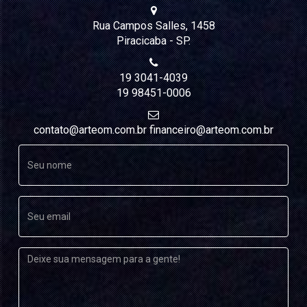
AULAS DE YOGA
Rua Campos Salles, 1458
YOGA PERSONAL
Piracicaba - SP.
HORÁRIOS
PLANOS DE YOGA (PRESENCIAL E ONLINE)
19 3041-4039
19 98451-0006
AYURVEDA
contato@arteom.com.br financeiro@arteom.com.br
O QUE É?
CONSULTAS AYURVEDA
PANCHAKARMA
PROCEDIMENTOS