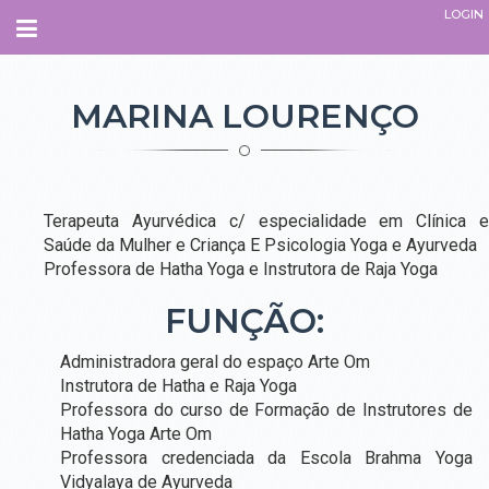
LOGIN
Navegação
INÍCIO
MARINA LOURENÇO
SOBRE
QUEM SOMOS.
Terapeuta Ayurvédica c/ especialidade em Clínica e
O QUE É O ESPAÇO
Saúde da Mulher e Criança E Psicologia Yoga e Ayurveda
Professora de Hatha Yoga e Instrutora de Raja Yoga
PARCEIROS
EQUIPE
FUNÇÃO:
ADMINISTRATIVO
INSTRUTORES
Administradora geral do espaço Arte Om
TERAPEUTAS
Instrutora de Hatha e Raja Yoga
PROFESSORES
Professora do curso de Formação de Instrutores de
COLABORADORES
Hatha Yoga Arte Om
COMO CHEGAR
Professora credenciada da Escola Brahma Yoga
Vidyalaya de Ayurveda
CURSOS