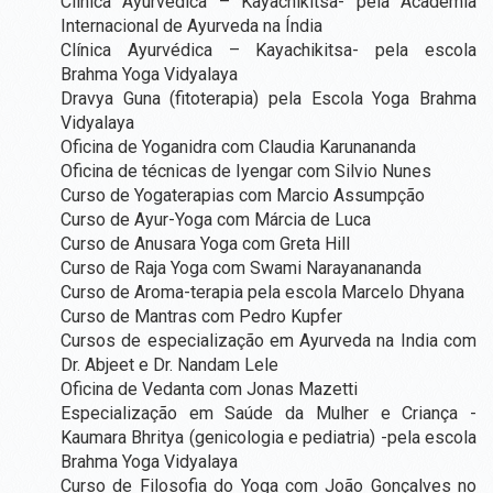
Clínica Ayurvédica – Kayachikitsa- pela Academia
SALAS
Internacional de Ayurveda na Índia
PARA
Clínica Ayurvédica – Kayachikitsa- pela escola
LOCAÇÃO
Brahma Yoga Vidyalaya
Dravya Guna (fitoterapia) pela Escola Yoga Brahma
SALA COMUM
Vidyalaya
Oficina de Yoganidra com Claudia Karunananda
SALA SHAKTI
Oficina de técnicas de Iyengar com Silvio Nunes
SALA DEVI (TÉRREA)
Curso de Yogaterapias com Marcio Assumpção
Curso de Ayur-Yoga com Márcia de Luca
SALA SARASWATI (PISO SUPERIOR)
Curso de Anusara Yoga com Greta Hill
Curso de Raja Yoga com Swami Narayanananda
SALA GANESHA (PISO SUPERIOR)
Curso de Aroma-terapia pela escola Marcelo Dhyana
SALA PSICOLOGIA
Curso de Mantras com Pedro Kupfer
Cursos de especialização em Ayurveda na India com
BLOG
Dr. Abjeet e Dr. Nandam Lele
Oficina de Vedanta com Jonas Mazetti
Especialização em Saúde da Mulher e Criança -
LOJA
Kaumara Bhritya (genicologia e pediatria) -pela escola
Brahma Yoga Vidyalaya
CONTATO
Curso de Filosofia do Yoga com João Gonçalves no