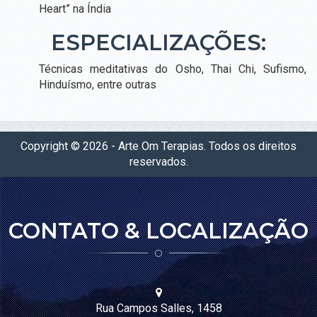
Heart” na Índia
&
EVENTOS
ESPECIALIZAÇÕES:
CURSOS DE FORMAÇÃO
Técnicas meditativas do Osho, Thai Chi, Sufismo,
RETIRO
Hinduísmo, entre outras
PARA
MULHERES
UBATUBA
RETIRO ESPECIALIDADE E SAÚDE DA MULHER
RETIRO AUTOCUIDADO
Copyright © 2026 - Arte Om Terapias. Todos os direitos
RETIRO MENOPAUSA
reservados.
RETIRO SAÚDE MENTAL
DETOX PARA MULHERES (PANCHAKARMA)
WORKSHOPS E OFICINAS
CONTATO & LOCALIZAÇÃO
OFICINA PRESECIAL DE YOGATERAPIA HORMONAL
GESTAÇÃO EMPODERADA
CURSO BELEZA E AYURVEDA EM TODAS AS FASES DA VIDA
7 DIAS COM AYURVEDA
OFICINA CULINÁRIA AYURVÉDICA: LANCHINHOS DA MANH
AGENDA CURSOS E EVENTOS
Rua Campos Salles, 1458