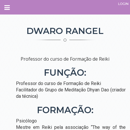
LOGIN
Navegação
INÍCIO
DWARO RANGEL
SOBRE
QUEM SOMOS.
Professor do curso de Formação de Reiki
O QUE É O ESPAÇO
FUNÇÃO:
PARCEIROS
EQUIPE
Professor do curso de Formação de Reiki
ADMINISTRATIVO
Facilitador do Grupo de Meditação Dhyan Dao (criador
INSTRUTORES
da técnica)
TERAPEUTAS
PROFESSORES
FORMAÇÃO:
COLABORADORES
COMO CHEGAR
Psicólogo
Mestre em Reiki pela associação “The way of the
CURSOS